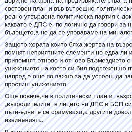
дори,но на фона на предизвикателствата 
световен план и във вътрешно политически
редно утвърдена политическа партия с до
каквато е ДПС е по логично да говори за 
бъдещето,а не да се уповаваме на минало
Защото хората които бяха жертва на възр
помнят неприятните елементи,но едва ли и
припомнят отново и отново.Възмездието е 
унижението на което си бил подложен,но п
напред е още по важно за да успееш да з
простиш унижението
Още повече,че в политически план и „възр
„възродителите” в лицето на ДПС и БСП си
пъти-едните се срамуваха,а другите дово
извиненията.