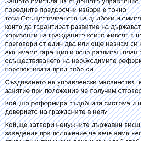
Защото смисъла на бъдещото управление,
поредните предсрочни избори е точно
този:Осъществяването на дълбоки и смис
които да гарантират развитие на държават
хоризонти на гражданите които живеят в н
преговори от един,два или още незнам си 
ако имаме гаранция и ясно разписан план 
осъществяването на необходимите реформ
перспективата пред себе си.
Създаването на управленски мнозинства 
занятие при положение,че получим отговор
Кой ,ще реформира съдебната система и 
доверието на гражданите в нея?
Кой,ще затвори ненужните държавни висш
заведения,при положение,че вече няма не