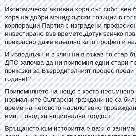
Икономически активни хора със собствен б
хора на добри мениджърски позиции в гол
корпорации.Партия с изградени професион
инвестирано във времето.Дотук всичко пов
прекрасно,даже идеално като профил и н
И изведнъж ни в клин ни в ръкав по стар б
ДПС започва да ни припомня едни стари п
приказки за Възродителният процес преди 
години!?
Припомнянето на нещо с което несъмнено 
нормалните български граждани не са бил
време на неговото насилствено провеждан
имат повод за национална гордост.
Връщането към историята е важно занима