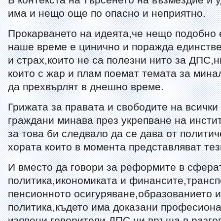
В контекста на търсенето на възмездие и 
има и нещо още по опасно и неприятно.
Прокарването на идеята,че нещо подобно 
наше време е цинично и поражда единстве
и страх,които не са полезни нито за ДПС,
които с жар и плам поемат темата за мина
да прехвърлят в днешно време.
Грижата за правата и свободите на всички
граждани минава през укрепване на инсти
за това би следвало да се дава от полити
хората които в момента представляват тез
И вместо да говори за реформите в сфера
политика,икономиката и финансите,трансп
пенсионното осигуряване,образованието и
политика,където има доказани професиона
изявени говорители,ДПС ни връща в разго