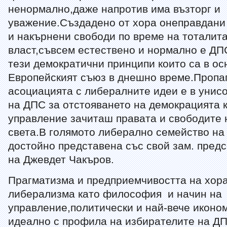
ненормално,даже напротив има възторг и
уважение.Създадено от хора онеправдани 
и накърнени свободи по време на тоталит
власт,съвсем естествено и нормално е ДПС
тези демократични принципи които са в ос
Европейският съюз в днешно време.Пропа
асоциацията с либералните идеи е в унис
на ДПС за отстояването на демокрацията 
управление зачиташ правата и свободите 
света.В голямото либерално семейство на
достойно представена със свой зам. предс
на Джевдет Чакъров.
Прагматизма и предприемчивостта на хор
либерализма като философия и начин на
управление,политически и най-вече иконо
идеално с профила на избирателите на ДП