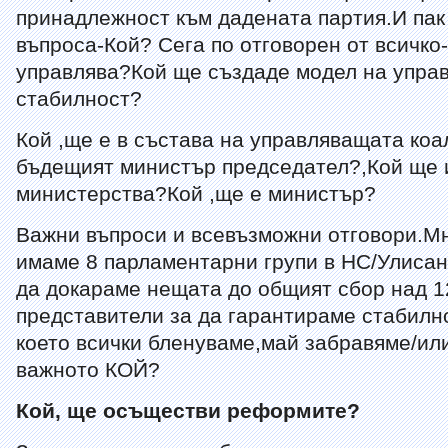
принадлежност към дадената партия.И пак
въпроса-Кой? Сега по отговорен от всичко
управлява?Кой ще създаде модел на упра
стабилност?
Кой ,ще е в състава на управляващата коа
бъдещият министър председател?,Кой ще 
министерства?Кой ,ще е министър?
Важни въпроси и всевъзможни отговори.М
имаме 8 парламентарни групи в НС/Улисан
да докараме нещата до общият сбор над 
представители за да гарантираме стабилн
което всички бленуваме,май забравяме/или
важното КОЙ?
Кой, ще осъществи реформите?