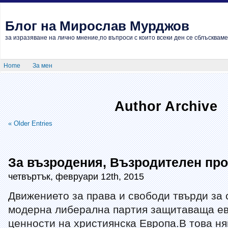
Блог на Мирослав Мурджов
за изразяване на лично мнение,по въпроси с които всеки ден се сблъскваме
Home
За мен
Author Archive
« Older Entries
За възродения, Възродителен про
четвъртък, февруари 12th, 2015
Движението за права и свободи твърди за 
модерна либерална партия защитаваща е
ценности на християнска Европа.В това н