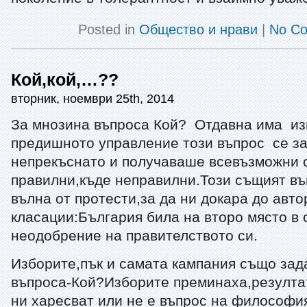
Posted in
Общество и нрави
|
No C
Кой,кой,…??
вторник, ноември 25th, 2014
За мнозина въпроса Кой? Отдавна има изв
предишното управление този въпрос се з
непрекъснато и получаваше всевъзможни 
правилни,къде неправилни.Този същият въ
вълна от протести,за да ни докара до авт
класации:България била на второ място в 
неодобрение на правителството си.
Изборите,пък и самата кампания също зад
въпроса-Кой?Изборите преминаха,резултат
ни харесват или не е въпрос на философи