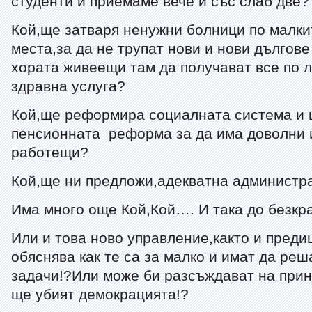
студенти и приемаме вече и със слаб две?
Кой,ще затваря ненужни болници по малки
места,за да не трупат нови и нови дългове
хората живеещи там да получават все по 
здравна услуга?
Кой,ще реформира социалната система и 
пенсионната реформа за да има доволни 
работещи?
Кой,ще ни предложи,адекватна админист
Има много още Кой,Кой…. И така до безкр
Или и това ново управление,както и пред
обяснява как те са за малко и имат да реш
задачи!?Или може би разсъждават на при
ще убият демокрацията!?