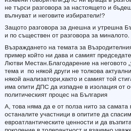
не търси разговора за настоящето и бъдещ
вълнуват и неговите избиратели!?
Защото разговора за днешна и утрешна Бъ
и по съществен от разговора за миналото.
Възраждането на темата за Възродителни
пример който ни дава и самият председате
Лютви Местан.Благодарение на неговото „
тема и по някой други не толкова актуалн
някой анализатори,както и самият той стиг
има опити ДПС да изпадне в изолация от 
политическият процес на България
А, това няма да е от полза нито за самата 
останалите участници в опитите да спаси
евроатлантическите ценности и да възпи
поколение в толерантност и взаимно уваж