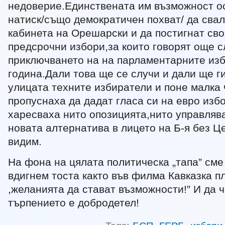
недоверие.Единствената им възможност о
натиск/също демократичен похват/ да свал
кабинета на Орешарски и да постигнат сво
предсрочни избори,за които говорят още с
приключването на на парламентарните изб
година.Дали това ще се случи и дали ще г
улицата техните избиратели и поне малка 
пропуснаха да дадат гласа си на евро изб
харесваха нито опозицията,нито управляв
новата алтернатива в лицето на Б-я без Ц
видим.
На фона на цялата политическа „тапа” сме
вдигнем тоста както във филма Кавказка п
,желанията да стават възможности!” И да 
търпението е добродетел!