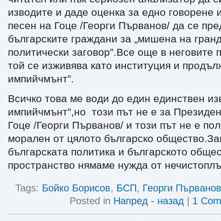
изводите и даде оценка за едно говорене 
песен на Гоце /Георги Първанов/ да се пр
българските граждани за „мишена на гран
политически заговор”.Все още в неговите 
той се изживява като институция и продъл
импийчмънт”.
Всичко това ме води до един единствен и
импийчмънт”,но този път не е за Президе
Гоце /Георги Първанов/ и този път не е по
морален от цялото българско общество.За
българската политика и българското обще
пространство нямаме нужда от нечистоплъ
Tags:
Бойко Борисов
,
БСП
,
Георги Първано
Posted in
Напред - назад
|
1 Com