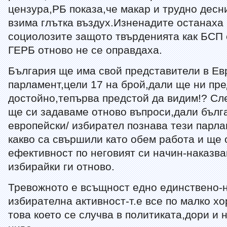
цензура,РБ показа,че макар и трудно десн
взима глътка въздух.Изненадите останаха
социолозите защото твърденията как БСП 
ГЕРБ отново не се оправдаха.
България ще има свой представители в Ев
парламент,цели 17 на брой,дали ще ни пр
достойно,тепърва предстой да видим!? Сле
ще си задаваме отново въпроси,дали бълг
европейски/ избирател познава тези парл
какво са свършили като обем работа и ще 
ефективност по неговият си начин-наказвай
избирайки ги отново.
Тревожното е всъщност едно единствено-
избирателна активност-т.е все по малко хо
това което се случва в политиката,дори и 