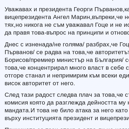
Уважавах и президента Георги Първанов,ка
вицепрезидента Ангел Марин,въпреки,че н
тях,но никога не съм уважавал Гоце и не и
да правя това-въпрос на принципи и отнов
Днес с изненада/не голяма/ разбрах,че Го
Първанов/ се радва на това,че авторитетъ
Борисов/премиер министър на България/ 
това,че концентрирал много власт в себе с
отгоре станал и непримирим към всеки еди
висок авторитет от него.
След тази радост следва плач за това,че 
комисия която да разглежда дейността му 
мандата.И това не било атака за него като
върху институцията президент и вицепрези