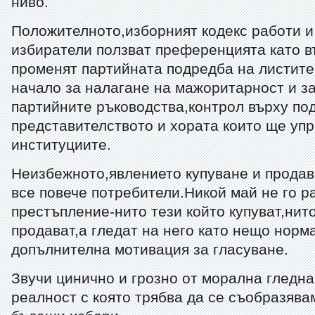
ниво.
Положителното,изборният кодекс работи и
избиратели ползват преференцията като 
променят партийната подредба на листит
начало за налагане на мажоритарност и за
партийните ръководства,контрол върху по
представителството и хората които ще уп
институциите.
Неизбежното,явлението купуване и продав
все повече потребители.Никой май не го р
престъпление-нито тези който купуват,нито
продават,а гледат на него като нещо норм
допълнителна мотивация за гласуване.
Звучи цинично и грозно от морална гледна
реалност с която трябва да се съобразява