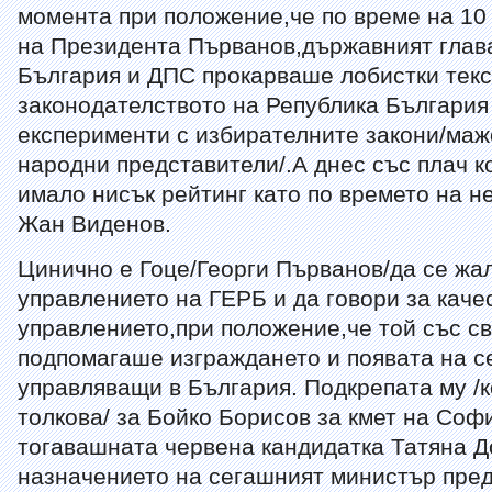
момента при положение,че по време на 10
на Президента Първанов,държавният глава
България и ДПС прокарваше лобистки текс
законодателството на Република България
експерименти с избирателните закони/ма
народни представители/.А днес със плач к
имало нисък рейтинг като по времето на н
Жан Виденов.
Цинично е Гоце/Георги Първанов/да се жа
управлението на ГЕРБ и да говори за каче
управлението,при положение,че той със с
подпомагаше изграждането и появата на 
управляващи в България. Подкрепата му /к
толкова/ за Бойко Борисов за кмет на Соф
тогавашната червена кандидатка Татяна Д
назначението на сегашният министър пред