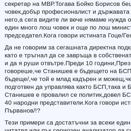
секретар на МВР.Тогава Бойко Борисов бе
човек,добър професионалист и държавата
него,а сега видите ли вече нямаме нужда о
един много лош човек и още по лош минис
председател.Кога говори истината Гоце/Ге
Да не говорим за сегашната директна под
като е тръгнал да се завръща в собствен
и да я руши отвътре.Преди 10 години,Пре
говореше,че Станишев е бъдещето на БСП
бъдеще/,че той е млад кадърен и можещ,ч
подготвен да управлява както БСП,така и 
Станишев е провалил се политик,довел БС
40 народни представители.Кога говори ист
Първанов/!?
Тези примери са достатъчни за всеки еди
читател или пък сериозен анализатор да с