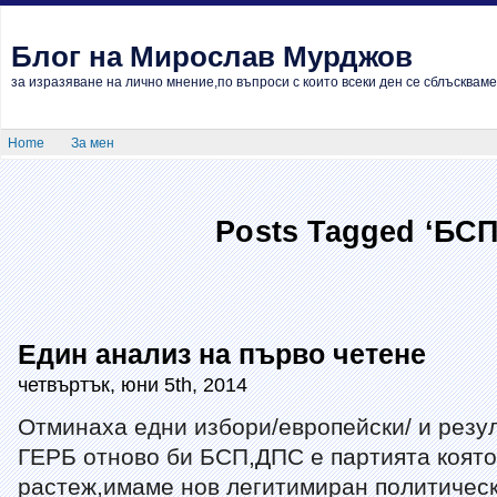
Блог на Мирослав Мурджов
за изразяване на лично мнение,по въпроси с които всеки ден се сблъскваме
Home
За мен
Posts Tagged ‘БСП
Един анализ на първо четене
четвъртък, юни 5th, 2014
Отминаха едни избори/европейски/ и резул
ГЕРБ отново би БСП,ДПС е партията която
растеж,имаме нов легитимиран политическ