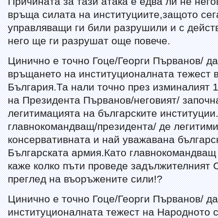
Причината за тази атака е едва ли не нег
връща силата на институциите,защото се
управляващи ги били разрушили и с дейст
него ще ги разрушат още повече.
Цинично е точно Гоце/Георги Първанов/ да
връщането на институционалната тежест в
България.Та нали точно през изминалият 
на Президента Първанов/неговият/ започн
легитимацията на българските институции
главнокомандващ/президента/ де легитим
консервативната и най уважавана българс
Българската армия.Като главнокомандващ 
каже колко пъти проведе задължителният 
преглед на въоръжените сили!?
Цинично е точно Гоце/Георги Първанов/ да
институционалната тежест на Народното 