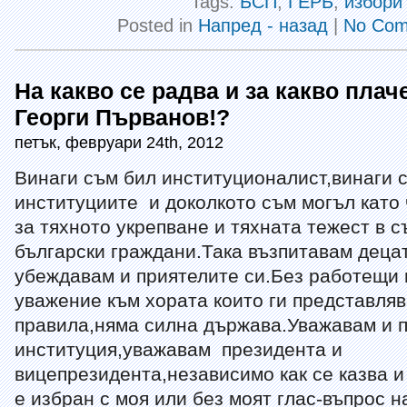
Tags:
БСП
,
ГЕРБ
,
избори
Posted in
Напред - назад
|
No Com
На какво се радва и за какво пла
Георги Първанов!?
петък, февруари 24th, 2012
Винаги съм бил институционалист,винаги 
институциите и доколкото съм могъл като
за тяхното укрепване и тяхната тежест в с
български граждани.Така възпитавам децат
убеждавам и приятелите си.Без работещи 
уважение към хората които ги представля
правила,няма силна държава.Уважавам и 
институция,уважавам президента и
вицепрезидента,независимо как се казва 
е избран с моя или без моят глас-въпрос н