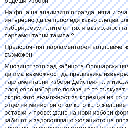
бъдещи избори.
На фона на анализите,оправданията и оча
интересно да се проследи какво следва с
избори,резултатите от тях и възможността
парламентарни такива!?
Предсрочният парламентарен вот,повече ж
възможен!
Мнозинството зад кабинета Орешарски ня
да има възможност да предизвика извънре
парламентарни избори.Действията и изка
след евро изборите показа,че те тълкуват
скоро като възможност за корекция на пол
отделни министри,отколкото като желание 
оставки и провеждане на нови избори,фор
кабинет и задоволяване желанието на опо