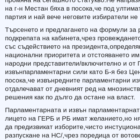
промяна на сегашното статукво.Не напраз
на г-н Местан бяха в посока,че под ултим
партия и най вече неговите избиратели не
Търсенето и предлагането на формули за
подкрепата на кабинета,чрез провежданет
със съдействието на президента,определя
национални приоритета и отстояването им
народни представители/включително и от 
извънпарламентарни сили като Б-я без Цен
посока,че извънредните парламентарни из
отдалечават от дневният ред на мнозинст
решения как по дълго да остане на власт.
Парламентарната и извън парламентарнат
лицето на ГЕРБ и РБ имат желанието,но н
да предизвикат изборите,чисто инстуцион
разпускане на НС/,чрез поредица от вотов