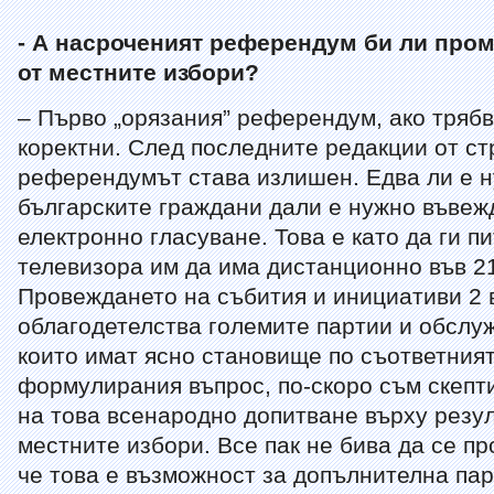
- А насроченият референдум би ли пром
от местните избори?
– Първо „орязания” референдум, ако тряб
коректни. След последните редакции от ст
референдумът става излишен. Едва ли е н
българските граждани дали е нужно въвеж
електронно гласуване. Това е като да ги п
телевизора им да има дистанционно във 21
Провеждането на събития и инициативи 2 в
облагодетелства големите партии и обслу
които имат ясно становище по съответният
формулирания въпрос, по-скоро съм скепт
на това всенародно допитване върху резул
местните избори. Все пак не бива да се пр
че това е възможност за допълнителна па