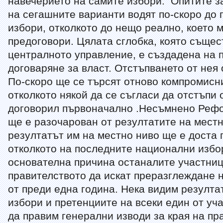
навечерието на самите избори. Опитите з
на сегашните варианти водят по-скоро до
избори, отколкото до нещо реално, което 
предоговори. Цялата сглобка, която същес
централното управление, е създадена на 
договаряне за власт. Отстъпването от нея
По-скоро ще се търсят отново компромисн
отколкото някой да се съгласи да отстъпи о
договорил първоначално .Несъмнено Рефо
ще е разочарован от резултатите на местн
резултатът им на местно ниво ще е доста 
отколкото на последните национални избор
основателна причина останалите участниц
правителството да искат преразглеждане 
от преди една година. Нека видим резулта
избори и претенциите на всеки един от уч
да правим генерални изводи за края на пр