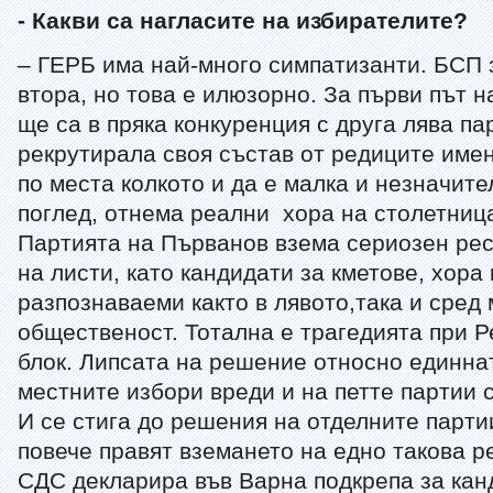
- Какви са нагласите на избирателите?
– ГЕРБ има най-много симпатизанти. БСП 
втора, но това е илюзорно. За първи път 
ще са в пряка конкуренция с друга лява пар
рекрутирала своя състав от редиците име
по места колкото и да е малка и незначите
поглед, отнема реални хора на столетница
Партията на Първанов взема сериозен рес
на листи, като кандидати за кметове, хора 
разпознаваеми както в лявото,така и сред
общественост. Тотална е трагедията при 
блок. Липсата на решение относно единна
местните избори вреди и на петте партии
И се стига до решения на отделните партии
повече правят вземането на едно такова 
СДС декларира във Варна подкрепа за кан