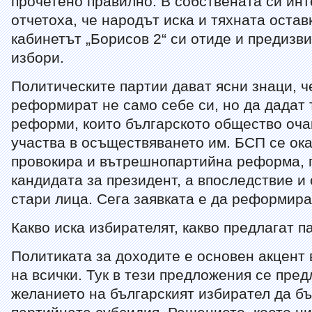
прочетено правилно. В собствената си ин
отчетоха, че народът иска и тяхната оставк
кабинетът „Борисов 2“ си отиде и предизв
избори.
Политическите партии дават ясни знаци, ч
реформират не само себе си, но да дадат 
реформи, които българското общество оча
участва в осъществяването им. БСП се ока
провокира и вътрешнопартийна реформа, п
кандидата за президент, а впоследствие и
стари лица. Сега заявката е да реформира
Какво иска избирателят, какво предлагат п
Политиката за доходите е основен акцент
на всички. Тук в тези предложения се пре
желанието на българският избирател да б