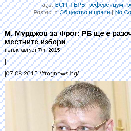
Tags:
БСП
,
ГЕРБ
,
референдум
,
р
Posted in
Общество и нрави
|
No C
М. Мурджов за Фрог: РБ ще е разо
местните избори
петък, август 7th, 2015
|
|
07.08.2015 //frognews.bg/