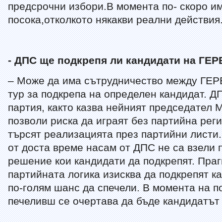
предсрочни избори.В момента по- скоро им
посока,отколкото някакви реални действия
- ДПС ще подкрепя ли кандидати на ГЕР
– Може да има сътрудничество между ГЕР
тур за подкрепа на определен кандидат. Д
партия, както казва нейният председател 
позволи риска да играят без партийна реги
търсят реализацията през партийни листи.
от доста време насам от ДПС не са взели
решение кои кандидати да подкрепят. Пра
партийната логика изисква да подкрепят ка
по-голям шанс да спечели. В момента на п
печеливш се очертава да бъде кандидатът