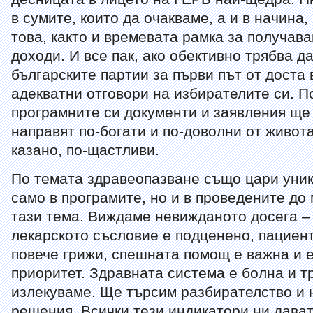
в сумите, които да очакваме, а и в начина,
това, както и времевата рамка за получава
доходи. И все пак, ако обективно трябва д
българските партии за първи път от доста
адекватни отговори на избирателите си. П
програмните си документи и заявления ще 
направят по-богати и по-доволни от живота
казано, по-щастливи.
По темата здравеопазване също цари уни
само в програмите, но и в проведените до
тази тема. Виждаме невижданото досега –
лекарското съсловие е подценено, пациен
повече грижи, спешната помощ е важна и 
приоритет. Здравната система е болна и т
излекуваме. Ще търсим разбирателство и 
решения. Всички тези индикатори ни дават