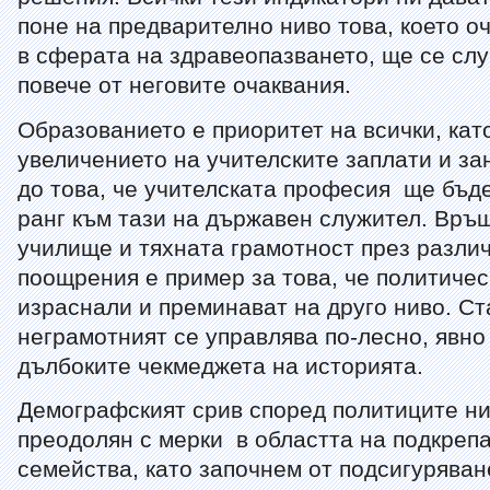
поне на предварително ниво това, което о
в сферата на здравеопазването, ще се слу
повече от неговите очаквания.
Образованието е приоритет на всички, кат
увеличението на учителските заплати и за
до това, че учителската професия ще бъд
ранг към тази на държавен служител. Връ
училище и тяхната грамотност през разли
поощрения е пример за това, че политичес
израснали и преминават на друго ниво. Ст
неграмотният се управлява по-лесно, явно
дълбоките чекмеджета на историята.
Демографският срив според политиците н
преодолян с мерки в областта на подкреп
семейства, като започнем от подсигуряван