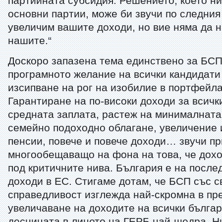
партийната субсидия. Решението, което ни
основни партии, може би звучи по следния
увеличим вашите доходи, но вие няма да 
нашите.“
Доскоро запазена тема единствено за БСП
програмното желание на всички кандидати
изсипване на рог на изобилие в портфейла
Гарантиране на по-високи доходи за всичк
средната заплата, растеж на минималната
семейно подоходно облагане, увеличение 
пенсии, повече и повече доходи… звучи п
многообещаващо на фона на това, че дохо
под критичните нива. България е на после
доходи в ЕС. Стигаме дотам, че БСП със 
справедливост изглежда най-скромна в пр
увеличаване на доходите на всички българ
десницата в лицето на ГЕРБ най-щедра. Н