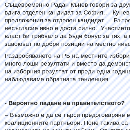
Същевременно Радан Кънев говори за дру
вдига отделен кандидат за София…, Куне
предложения за отделен кандидат…. Вътр
несъгласие явно е доста силно. Участиет
власт би трябвало да бъде бонус за тях, а 
завоюват по добри позиции на местно ниво
Раздробяването на РБ на местните избори
много лоши резултати и вместо да демонс
на изборния резултат от преди една годин
наблюдаваме обратната тенденция.
- Вероятно падане на правителството?
– Възможно е да се търси предоговаряне 
коалиционните партньори. Поне такива са