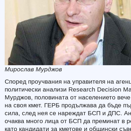
Мирослав Мурджов
Според проучвания на управителя на аген
политически анализи Research Decision M
Мурджов, половината от населението вече
на своя кмет. ГЕРБ продължава да бъде пъ
сила, след нея се нареждат БСП и ДПС. А
очаква много лица от БСП да преминат в 
като кандидати за кметове и общински съв