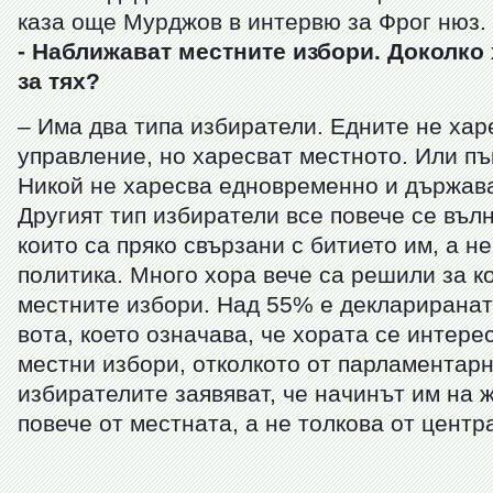
каза още Мурджов в интервю за Фрог нюз.
-
Наближават местните избори
. Доколко 
за тях?
– Има два типа избиратели. Едните не ха
управление, но харесват местното. Или пъ
Никой не харесва eдновременно и държава
Другият тип избиратели все повече се въл
които са пряко свързани с битието им, а не
политика. Много хора вече са решили за ко
местните избори. Над 55% е деклариранат
вота, което означава, че хората се интере
местни избори, отколкото от парламентарн
избирателите заявяват, че начинът им на 
повече от местната, а не толкова от центр