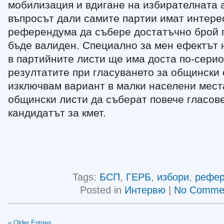
мобилизация и вдигане на избирателната а
въпросът дали самите партии имат интерес
референдума да събере достатъчно брой г
бъде валиден. Специално за мен ефектът
в партийните листи ще има доста по-сери
резултатите при гласуването за общински 
изключвам вариант в малки населени мес
общински листи да съберат повече гласове
кандидатът за кмет.
Tags:
БСП
,
ГЕРБ
,
избори
,
рефе
Posted in
Интервю
|
No Commen
« Older Entries