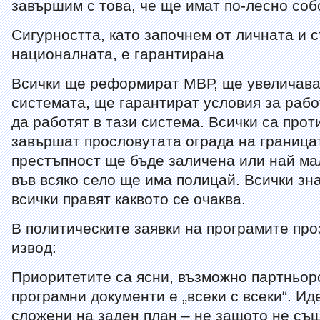
завършим с това, че ще имат по-лесно соб
Сигурността, като започнем от личната и 
националната, е гарантирана
Всички ще реформират МВР, ще увеличава
системата, ще гарантират условия за раб
да работят в тази система. Всички са про
завършат прословутата ограда на граница
престъпност ще бъде заличена или най ма
във всяко село ще има полицай. Всички зна
всички правят каквото се очаква.
В политическите заявки на програмите пр
извод:
Приоритетите са ясни, възможно партньор
програмни документи е „всеки с всеки“. Ид
сложени на заден план – не защото не същ