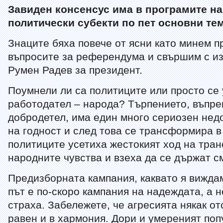
Завиден консенсус има в програмите н
политически субекти по пет основни те
Знаците бяха повече от ясни като минем п
въпросите за референдума и свършим с и
Румен Радев за президент.
Поумнели ли са политиците или просто се
работодател – народа? Търпението, въпре
добродетел, има един много сериозен недо
на годност и след това се трансформира в
политиците усетиха жестокият ход на тра
народните чувства и взеха да се държат с
Предизборната кампания, каквато я виждам
път е по-скоро кампания на надеждата, а 
страха. Забележете, че агресията някак от
равен и в хармония. Дори и умереният поп