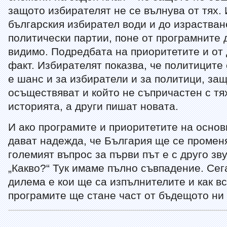
защото избирателят не се вълнува от тях.
българския избирател води и до израстван
политически партии, поне от програмните 
видимо. Подредбата на приоритетите и от 
факт. Избирателят показва, че политиците 
е шанс и за избиратели и за политици, за
осъществяват и който не съпричастен с тях
историята, а други пишат новата.
И ако програмите и приоритетите на основ
дават надежда, че България ще се променя
големият въпрос за първи път е с друго зв
„Какво?“ Тук имаме пълно съвпадение. Сег
дилема е кои ще са изпълнителите и как в
програмите ще стане част от бъдещото ни