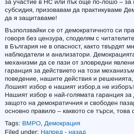
за участие в НС или пък още по-лошо – за
субсидия, призовавам да практикуваме Дем
да я защитаваме!
Възползвайки се от демократичното си пра
говоря без цензура, споделям с читателит
в България не в опасност, както твърдят м
наблюдатели и анализатори. Демокрацият
механизми да се пази от зловредни явлени
гаранция за действието на този механизъ
поведение, нашите действия и решенията,
Лошият избор е нашият избор,а не изборът
Нашият избор е най-голямата гаранция за
защото на демократичния и свободен паза
основно правило – каквото се търси, това 
Tags:
ВМРО
,
Демокрация
Filed under:
Напред - назад