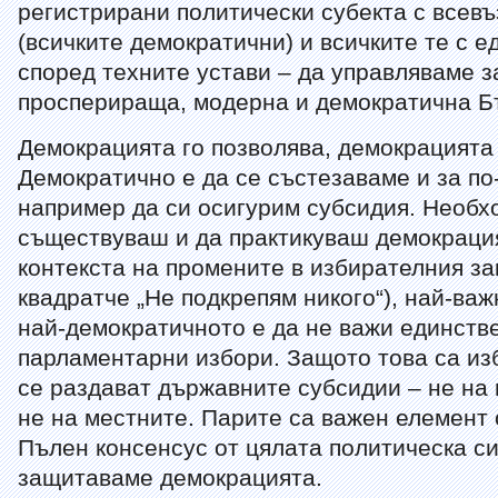
регистрирани политически субекта с всев
(всичките демократични) и всичките те с е
според техните устави – да управляваме з
просперираща, модерна и демократична Б
Демокрацията го позволява, демокрацията 
Демократично е да се състезаваме и за п
например да си осигурим субсидия. Необх
съществуваш и да практикуваш демокрация
контекста на промените в избирателния за
квадратче „Не подкрепям никого“), най-важ
най-демократичното е да не важи единств
парламентарни избори. Защото това са изб
се раздават държавните субсидии – не на 
не на местните. Парите са важен елемент 
Пълен консенсус от цялата политическа си
защитаваме демокрацията.