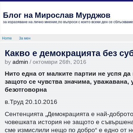
Блог на Мирослав Мурджов
за изразяване на лично мнение,по въпроси с които всеки ден се сблъскваме
Home
За мен
Какво е демокрацията без су
by
admin
/ октомври 26th, 2016
Нито една от малките партии не успя да
защото се чувства значима, уважавана, 
безотговорна
в.Труд 20.10.2016
Сентенцията „Демокрацията е най-доброто
човешката история не защото е съвършена
сме измислили нещо по добро“ е едно от н