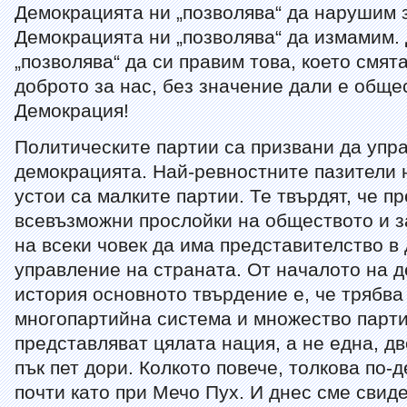
Демокрацията ни „позволява“ да нарушим 
Демокрацията ни „позволява“ да измамим.
„позволява“ да си правим това, което смята
доброто за нас, без значение дали е обще
Демокрация!
Политическите партии са призвани да упр
демокрацията. Най-ревностните пазители 
устои са малките партии. Те твърдят, че п
всевъзможни прослойки на обществото и 
на всеки човек да има представителство в
управление на страната. От началото на 
история основното твърдение е, че трябва
многопартийна система и множество парти
представляват цялата нация, а не една, дв
пък пет дори. Колкото повече, толкова по-
почти като при Мечо Пух. И днес сме свид