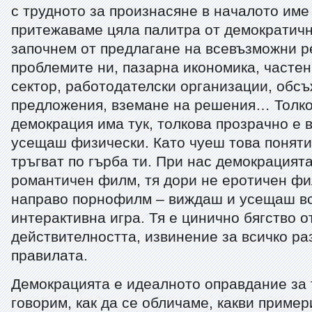
с трудното за произнасяне в началото име
притежаваме цяла палитра от демократичн
започнем от предлагане на всевъзможни 
проблемите ни, пазарна икономика, частен
сектор, работодателски организации, обс
предложения, вземане на решения… Толко
демокрация има тук, толкова прозрачно е в
усещаш физически. Като чуеш това поняти
тръгват по гърба ти. При нас демокрацията
романтичен филм, тя дори не еротичен фил
направо порнофилм – виждаш и усещаш вс
интерактивна игра. Тя е цинично бягство о
действителността, извинение за всичко ра
правилата.
Демокрацията е идеалното оправдание за 
говорим, как да се обличаме, какви пример