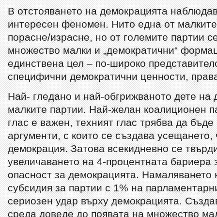
В отстояването на демокрацията наблюда
интересен феномен. Нито една от малките
порасне/израсне, но от големите партии с
множество малки и „демократични“ формац
единствена цел – по-широко представител
специфични демократични ценности, права
Най- гледано и най-обгрижваното дете на 
малките партии. Най-желан коалиционен п
глас е важен, техният глас трябва да бъде 
аргументи, с които се създава усещането, 
демокрация. Затова всекидневно се твърди
увеличаването на 4-процентната бариера з
опасност за демокрацията. Намаляването
субсидия за партии с 1% на парламентарн
сериозен удар върху демокрацията. Създа
среда доведе до появата на множество мал