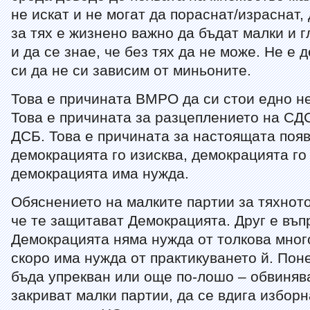
не искат и не могат да пораснат/израснат,
за тях е жизнено важно да бъдат малки и г
и да се знае, че без тях да не може. Не е 
си да не си зависим от миньоните.
Това е причината ВМРО да си стои едно н
Това е причината за разцеплението на СДС
ДСБ. Това е причината за настоящата поя
демокрацията го изисква, демокрацията го
демокрацията има нужда.
Обяснението на малките партии за тяхнот
че те защитават Демокрацията. Друг е въп
Демокрацията няма нужда от толкова много
скоро има нужда от практикуването й. Пон
бъда упрекван или още по-лошо – обвинява
закриват малки партии, да се вдига избор