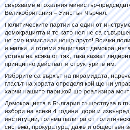
свързваме епохалния министър-председат
Великобритания – Уинстън Чърчил.
Политическите партии са един от инструм
демокрацията и те като нея не са съвърше
не сме измислили нещо друго! Всички поли
и малки, и големи защитават демокрацията
устава на всяка от тях, така казват лидери
принципно действат и структурите им.
Изборите са върхът на пирамидата, нареч
гласът на хората определя кой ще ни упра
харчи нашите пари,кой ще реализира мечт
Демокрацията в България съществува в пъ
избори на всеки 4 години, дори и извънред
институции, голяма палитра от политическ
система, прокуратура, даже и обществен 