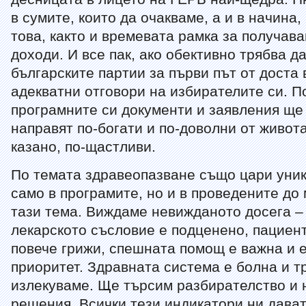
в сумите, които да очакваме, а и в начина,
това, както и времевата рамка за получава
доходи. И все пак, ако обективно трябва д
българските партии за първи път от доста
адекватни отговори на избирателите си. П
програмните си документи и заявления ще 
направят по-богати и по-доволни от живота
казано, по-щастливи.
По темата здравеопазване също цари уни
само в програмите, но и в проведените до
тази тема. Виждаме невижданото досега –
лекарското съсловие е подценено, пациен
повече грижи, спешната помощ е важна и 
приоритет. Здравната система е болна и т
излекуваме. Ще търсим разбирателство и 
решения. Всички тези индикатори ни дават