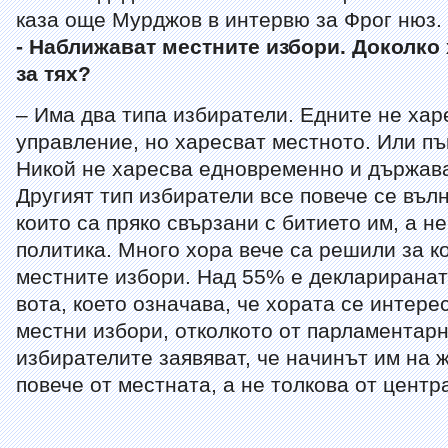
каза още Мурджов в интервю за Фрог нюз.
-
Наближават местните избори
. Доколко 
за тях?
– Има два типа избиратели. Едните не ха
управление, но харесват местното. Или пъ
Никой не харесва eдновременно и държава
Другият тип избиратели все повече се въл
които са пряко свързани с битието им, а не
политика. Много хора вече са решили за ко
местните избори. Над 55% е деклариранат
вота, което означава, че хората се интере
местни избори, отколкото от парламентарн
избирателите заявяват, че начинът им на 
повече от местната, а не толкова от центр