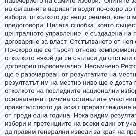
навечерието на самите избори. Опитите з
на сегашните варианти водят по-скоро до
избори, отколкото до нещо реално, което 
предоговори. Цялата сглобка, която същес
централното управление, е създадена на 
договаряне за власт. Отстъпването от нея
По-скоро ще се търсят отново компромисн
отколкото някой да се съгласи да отстъпи о
договорил първоначално .Несъмнено Рефо
ще е разочарован от резултатите на местн
резултатът им на местно ниво ще е доста 
отколкото на последните национални избор
основателна причина останалите участниц
правителството да искат преразглеждане 
от преди една година. Нека видим резулта
избори и претенциите на всеки един от уч
да правим генерални изводи за края на пр