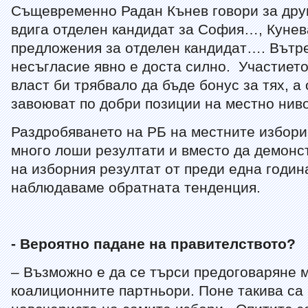
Същевременно Радан Кънев говори за дру
вдига отделен кандидат за София…, Куне
предложения за отделен кандидат…. Вътр
несъгласие явно е доста силно. Участиет
власт би трябвало да бъде бонус за тях, а 
завоюват по добри позиции на местно ниво
Раздробяването на РБ на местните избори
много лоши резултати и вместо да демонс
на изборния резултат от преди една годин
наблюдаваме обратната тенденция.
- Вероятно падане на правителството?
– Възможно е да се търси предоговаряне 
коалиционните партньори. Поне такива са