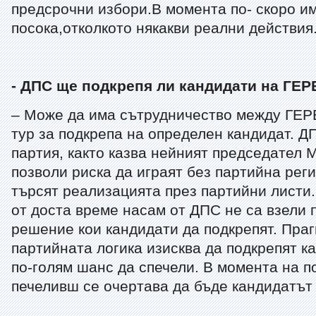
предсрочни избори.В момента по- скоро им
посока,отколкото някакви реални действия
- ДПС ще подкрепя ли кандидати на ГЕР
– Може да има сътрудничество между ГЕР
тур за подкрепа на определен кандидат. Д
партия, както казва нейният председател 
позволи риска да играят без партийна реги
търсят реализацията през партийни листи.
от доста време насам от ДПС не са взели
решение кои кандидати да подкрепят. Пра
партийната логика изисква да подкрепят ка
по-голям шанс да спечели. В момента на п
печеливш се очертава да бъде кандидатът