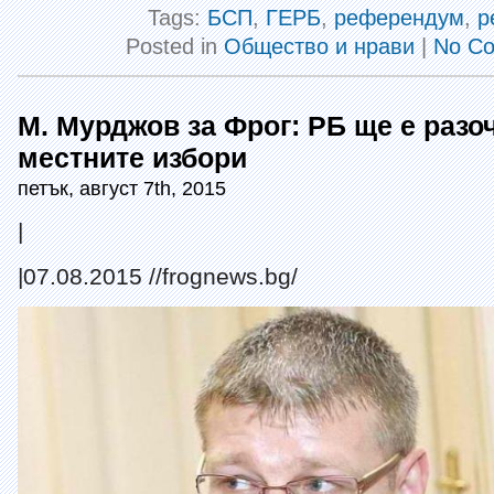
Tags:
БСП
,
ГЕРБ
,
референдум
,
р
Posted in
Общество и нрави
|
No C
М. Мурджов за Фрог: РБ ще е разо
местните избори
петък, август 7th, 2015
|
|
07.08.2015 //frognews.bg/