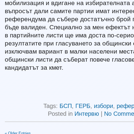
мобилизация и вдигане на избирателната а
въпросът дали самите партии имат интерес
референдума да събере достатъчно брой г
бъде валиден. Специално за мен ефектът
в партийните листи ще има доста по-сери
резултатите при гласуването за общински 
изключвам вариант в малки населени мес
общински листи да съберат повече гласове
кандидатът за кмет.
Tags:
БСП
,
ГЕРБ
,
избори
,
рефе
Posted in
Интервю
|
No Commen
« Older Entries