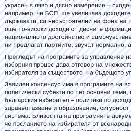
украсен в ляво и дясно измерение – сходен
например, че БСП ще увеличава доходите 
държавата, са несъстоятелни на фона на 
още по-високи доходи от десните формаци
националното достойнство и самочувствие
ни предлагат партиите, звучат нормално, а
Прегледът на програмите за управление н
изборния процес дава отговор на множест
избирателя за съществото на бъдещото у
Завиден консенсус има в програмите на в
политически субекти по пет основни теми,
българския избирател – политика по доход
здравеопазване и образование, сигурност
система. Близостта на програмните докуме
че посланието на избирателя от всенарод