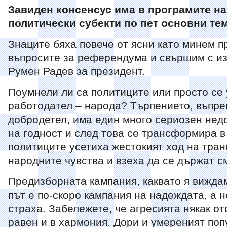
Завиден консенсус има в програмите н
политически субекти по пет основни те
Знаците бяха повече от ясни като минем п
въпросите за референдума и свършим с и
Румен Радев за президент.
Поумнели ли са политиците или просто се
работодател – народа? Търпението, въпре
добродетел, има един много сериозен недо
на годност и след това се трансформира в
политиците усетиха жестокият ход на тра
народните чувства и взеха да се държат с
Предизборната кампания, каквато я виждам
път е по-скоро кампания на надеждата, а 
страха. Забележете, че агресията някак от
равен и в хармония. Дори и умереният поп