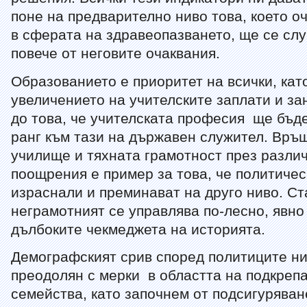
поне на предварително ниво това, което о
в сферата на здравеопазването, ще се слу
повече от неговите очаквания.
Образованието е приоритет на всички, кат
увеличението на учителските заплати и за
до това, че учителската професия ще бъд
ранг към тази на държавен служител. Връ
училище и тяхната грамотност през разли
поощрения е пример за това, че политичес
израснали и преминават на друго ниво. Ст
неграмотният се управлява по-лесно, явно
дълбоките чекмеджета на историята.
Демографският срив според политиците н
преодолян с мерки в областта на подкреп
семейства, като започнем от подсигуряван