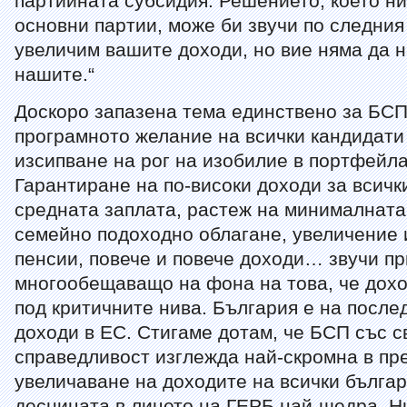
партийната субсидия. Решението, което ни
основни партии, може би звучи по следния
увеличим вашите доходи, но вие няма да 
нашите.“
Доскоро запазена тема единствено за БСП
програмното желание на всички кандидати
изсипване на рог на изобилие в портфейла
Гарантиране на по-високи доходи за всичк
средната заплата, растеж на минималната
семейно подоходно облагане, увеличение 
пенсии, повече и повече доходи… звучи п
многообещаващо на фона на това, че дохо
под критичните нива. България е на после
доходи в ЕС. Стигаме дотам, че БСП със 
справедливост изглежда най-скромна в пр
увеличаване на доходите на всички българ
десницата в лицето на ГЕРБ най-щедра. Н