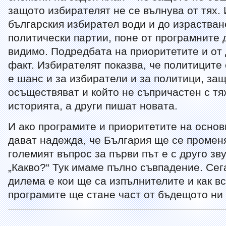
защото избирателят не се вълнува от тях.
българския избирател води и до израстван
политически партии, поне от програмните 
видимо. Подредбата на приоритетите и от 
факт. Избирателят показва, че политиците 
е шанс и за избиратели и за политици, за
осъществяват и който не съпричастен с тях
историята, а други пишат новата.
И ако програмите и приоритетите на основ
дават надежда, че България ще се променя
големият въпрос за първи път е с друго зв
„Какво?“ Тук имаме пълно съвпадение. Сег
дилема е кои ще са изпълнителите и как в
програмите ще стане част от бъдещото ни