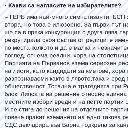
- Какви са нагласите на избирателите?
– ГЕРБ има най-много симпатизанти. БСП 
втора, но това е илюзорно. За първи път 
ще са в пряка конкуренция с друга лява пар
рекрутирала своя състав от редиците име
по места колкото и да е малка и незначите
поглед, отнема реални хора на столетница
Партията на Първанов взема сериозен рес
на листи, като кандидати за кметове, хора 
разпознаваеми както в лявото,така и сред
общественост. Тотална е трагедията при 
блок. Липсата на решение относно единна
местните избори вреди и на петте партии
И се стига до решения на отделните партии
повече правят вземането на едно такова 
СДС декларира във Варна подкрепа за кан