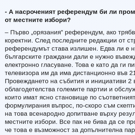
- А насроченият референдум би ли пром
от местните избори?
– Първо „орязания” референдум, ако тряб
коректни. След последните редакции от ст
референдумът става излишен. Едва ли е н
българските граждани дали е нужно въвеж
електронно гласуване. Това е като да ги п
телевизора им да има дистанционно във 21
Провеждането на събития и инициативи 2 в
облагодетелства големите партии и обслу
които имат ясно становище по съответният
формулирания въпрос, по-скоро съм скепт
на това всенародно допитване върху резул
местните избори. Все пак не бива да се пр
че това е възможност за допълнителна па