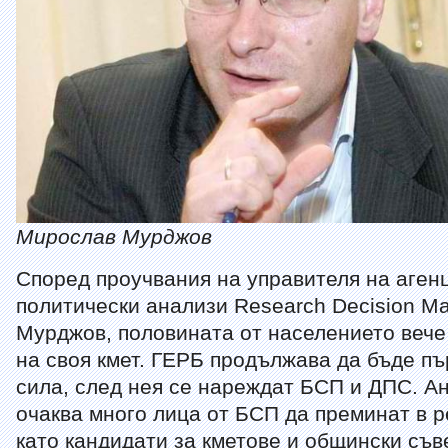
Мирослав Мурджов
Според проучвания на управителя на аген
политически анализи Research Decision M
Мурджов, половината от населението вече
на своя кмет. ГЕРБ продължава да бъде пъ
сила, след нея се нареждат БСП и ДПС. А
очаква много лица от БСП да преминат в 
като кандидати за кметове и общински съв