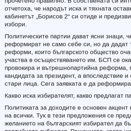
прочетено правилно. В собствената си ин
отчетоха, че народът иска и тяхната оставк
кабинетът „Борисов 2“ си отиде и предизв
избори.
Политическите партии дават ясни знаци, ч
реформират не само себе си, но да дадат 
реформи, които българското общество оча
участва в осъществяването им. БСП се ока
провокира и вътрешнопартийна реформа, п
кандидата за президент, а впоследствие и
стари лица. Сега заявката е да реформира
Какво иска избирателят, какво предлагат п
Политиката за доходите е основен акцент
на всички. Тук в тези предложения се пре
желанието на българският избирател да б