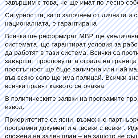
завършим с това, че ще имат по-лесно соб
Сигурността, като започнем от личната и 
националната, е гарантирана
Всички ще реформират МВР, ще увеличава
системата, ще гарантират условия за раб
да работят в тази система. Всички са про
завършат прословутата ограда на граница
престъпност ще бъде заличена или най ма
във всяко село ще има полицай. Всички зна
всички правят каквото се очаква.
В политическите заявки на програмите пр
извод:
Приоритетите са ясни, възможно партньор
програмни документи е „всеки с всеки“. Ид
сложени на заден план – не защото не същ