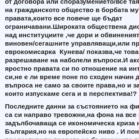
от договора или споразумението/все тая
на гражданското общество в борбата му
правата,които все повече ще бъдат
ограничавани.Широката обществена дис
над институциите ,че дори и обвиненият
виновен/сегашните управляващи,или п
еврокомисарка
Кунева/ показва,че това
разрешаване на наболели въпроси.И ако
яростно правата си по отношение на ин
си,не е ли време поне по сходен начин 
въпроса не само за своите права,но и 
които изпускаме сега и в перспектива!?
Последните данни за състоянието на ф
са си направо тревожни,на фона на все
задълбочаваща се икономическа криза 
България,но на европейско ниво . И по