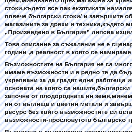
цени,минаването през магазина за хран
стоки,където все пак екзотиката намаля
повече български стоки/ и завършите об
магазините за дрехи и техника,където м
„Произведено в България” липсва изця
Това описание за съжаление не е сцена
години ,а реалност в която се намираме 
Възможностите на България не са много
имаме възможности и е редно те да бъд
укрепвани за да градят една работеща 
основата на която са нашите,български 
започне от плодородната ни земя,минем
ни от въглища и цветни метали и завър
ресурс без който възможностите си ост
възможности-прословутото българско т
Възможно е да изнасяме повече електро