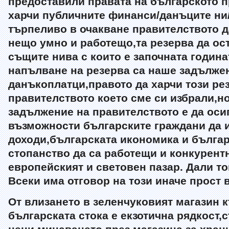
предоставили правата на българското п
харчи публичните финанси/данъците ни
търпеливо в очакване правителството 
нещо умно и работещо,та резерва да ос
същите нива с които е започната година
напълване на резерва са наше задълже
данъкоплатци,правото да харчи този рез
правителството което сме си избрали,н
задължение на правителството е да оси
възможности българските граждани да 
доходи,българската икономика и българ
стопанство да са работещи и конкурент
европейският и световен пазар. Дали т
Всеки има отговор на този иначе прост 
От влизането в зеленчуковият магазин 
българската стока е екзотична рядкост,