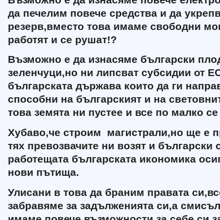
да печелим повече средства и да укреп
резерв,вместо това имаме свободни мо
работят и се рушат!?
Възможно е да изнасяме български пло
зеленчуци,но ни липсват субсидии от ЕС
българската държава които да ги напра
способни на българският и на световни
това земята ни пустее и все по малко се
Хубаво,че строим магистрали,но ще е п
тях превозвачите ни возят и български 
работещата българската икономика оси
нови пътища.
Улисани в това да браним правата си,вс
забравяме за задълженията си,а смисъла
имаме повече възможности,за себе си,за