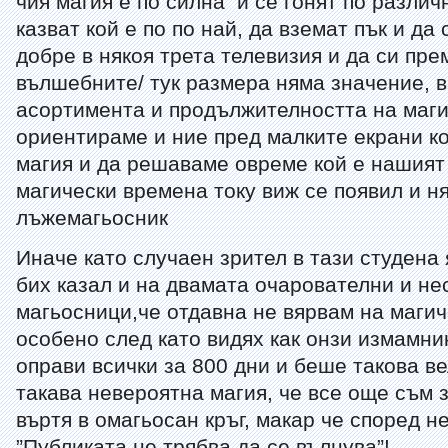
чия магия е по силна и се гонят по различ
казват кой е по по най, да вземат пък и да
добре в някоя трета телевизия и да си пре
вълшебните/ тук размера няма значение, в
асортимента и продължителността на магия
ориентираме и ние пред малките екрани к
магия и да решаваме овреме кой е нашият 
магически времена току виж се появил и н
лъжемагьосник
Иначе като случаен зрител в тази студена
бих казал и на двамата очарователни и н
магьосници,че отдавна не вярвам на маги
особено след като видях как онзи измамни
оправи всички за 800 дни и беше такова в
такава невероятна магия, че все още съм 
въртя в омагьосан кръг, макар че според н
”Публиката не трябва да се вълнува”!