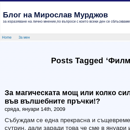
Блог на Мирослав Мурджов
за изразяване на лично мнение,по въпроси с които всеки ден се сблъскваме
Home
За мен
Posts Tagged ‘Филм
За магическата мощ или колко си
във вълшебните пръчки!?
сряда, януари 14th, 2009
Събуждам се една прекрасна и същевреме
сутрин, дали заради това че сме в януари