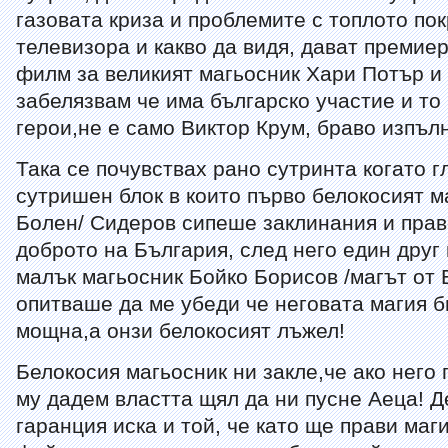
газовата криза и проблемите с топлото пок
телевизора и какво да видя, дават премие
филм за великият магьосник Хари Потър и 
забелязвам че има българско участие и то
герои,не е само Виктор Крум, браво изпълн
Така се почувствах рано сутринта когато г
сутришен блок в които първо белокосият м
Болен/ Сидеров сипеше заклинания и прав
доброто на България, след него един друг 
малък магьосник Бойко Борисов /магът от 
опитваше да ме убеди че неговата магия б
мощна,а онзи белокосият лъжел!
Белокосия магьосник ни закле,че ако него 
му дадем властта щял да ни пусне Аеца! Д
гаранция иска и той, че като ще прави маг