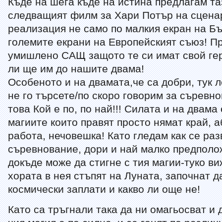
Къде на шега къде на истина предлагам та
следващият филм за Хари Потър на сцена
реализация не само по малкия екран на Бъ
големите екрани на Европейският съюз! П
умишлено САЩ защото те си имат свой ге
ли ще им до нашите двама!
Особеното и на двамата,че са добри, тук 
не го търсете/по скоро говорим за съревн
това Кой е по, по най!!! Силата и на двама
магиите които правят просто нямат край, 
работа, нечовешка! Като гледам как се раз
съревнование, дори и най малко предпол
докъде може да стигне с тия магии-туко в
хората в нея стъпят на Луната, започнат д
космически заплати и какво ли още не!
Като са тръгнали така да ни омагьосват и 