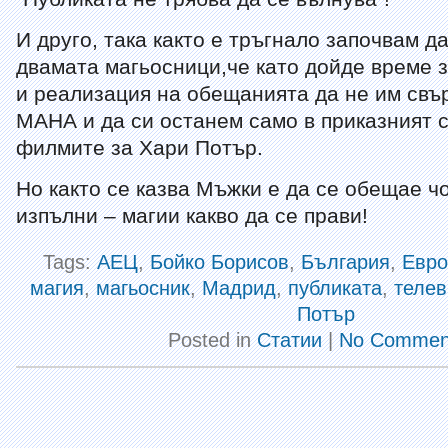
И друго, така както е тръгнало започвам д
двамата магьосници,че като дойде време 
и реализация на обещанията да не им свъ
МАНА и да си останем само в приказният 
филмите за Хари Потър.
Но както се казва Мъжки е да се обещае ч
изпълни – магии какво да се прави!
Tags:
АЕЦ
,
Бойко Борисов
,
България
,
Евро
магия
,
магьосник
,
Мадрид
,
публиката
,
телев
Потър
Posted in
Статии
|
No Commen