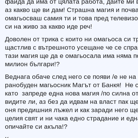
файда да има от цялата работа, дайте ми 
аз какво ще ви дам! Страшна магия и почв
омагьосваш самия ти и това пред телевиз
си на живо за какво иде реч!
Доволен от трика с които ни омагьоса си 
щастлив с вътрешното усещане че се спра
тази магия ще да е омагьосала има няма 
милион българи!?
Веднага обаче след него се появи /е не н
ранобуден магьосник Магът от Банкя! Не с
като запреде една нова магия /по силна о
видите ли, аз без да идвам на власт пак щ
оня предишния лъжел и как заради него ще
целия свят и ни чака едно страдание и едн
опичайте си акъла!?